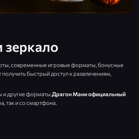
и зеркало
лоты, современные игровые форматы, бонусные
т получить быстрый доступ к развлечениям,
ы и другие форматы.
Драгон Мани официальный
, так и со смартфона.