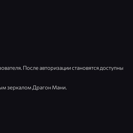
ователя. После авторизации становятся доступны
ным зеркалом Драгон Мани.