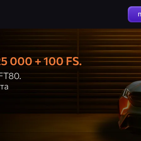
П
 Bonus Cards!
м в €100 000