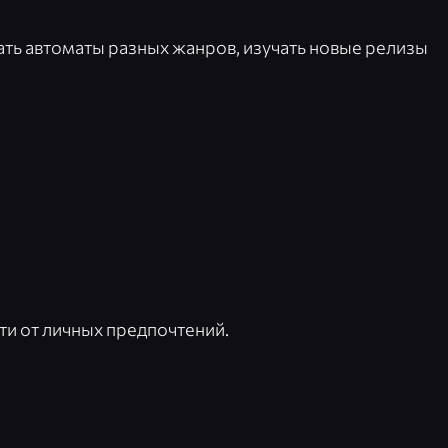
ть автоматы разных жанров, изучать новые релизы
ти от личных предпочтений.