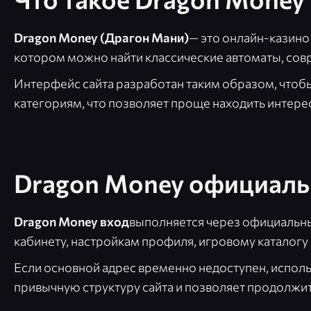
Dragon Money (Драгон Мани)
— это онлайн-казино
котором можно найти классические автоматы, со
Интерфейс сайта разработан таким образом, чтобы
категориям, что позволяет проще находить интер
Dragon Money официаль
Dragon Money вход
выполняется через официальны
кабинету, настройкам профиля, игровому каталогу
Если основной адрес временно недоступен, испол
привычную структуру сайта и позволяет продолжит