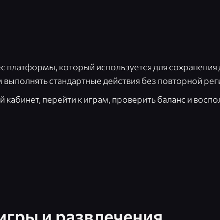
с платформы, который используется для сохранения д
 выполнять стандартные действия без повторной рег
 кабинет, перейти к играм, проверить баланс и вос
игры и развлечения