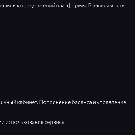
иальных предложений платформы. В зависимости
ичный кабинет. Пополнение баланса и управление
и использования сервиса.