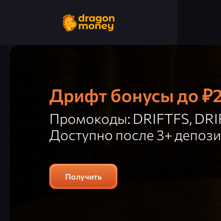
Football Blackjack -
Турнир с призовым фондо
Играть