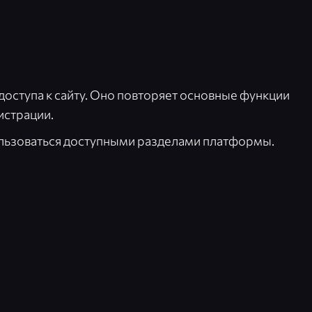
оступа к сайту. Оно повторяет основные функции
истрации.
пользоваться доступными разделами платформы.